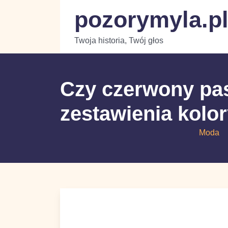
Skip
pozorymyla.p
to
content
Twoja historia, Twój głos
Czy czerwony pas
zestawienia kol
Moda
C