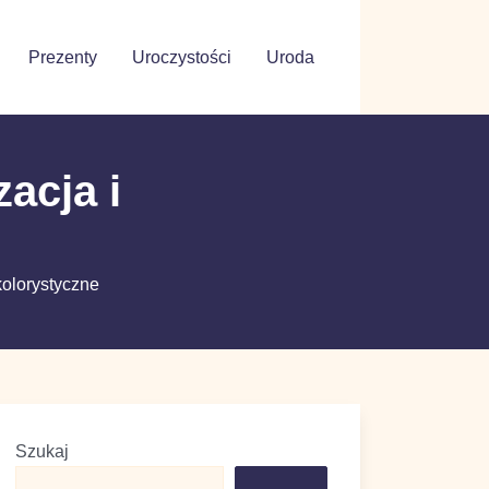
Prezenty
Uroczystości
Uroda
izacja i
a kolorystyczne
Szukaj