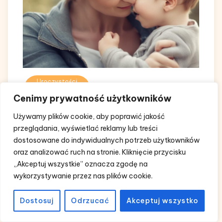
Uroczystości
Dzień teściowej: ważne święto,
Cenimy prywatność użytkowników
które obchodzimy 5 marca
Używamy plików cookie, aby poprawić jakość
przeglądania, wyświetlać reklamy lub treści
22 grudnia, 2024
0 Comments
dostosowane do indywidualnych potrzeb użytkowników
Dzień Teściowej, choć nie jest tak
oraz analizować ruch na stronie. Kliknięcie przycisku
powszechnie obchodzony jak Dzień Kobiet,
„Akceptuj wszystkie” oznacza zgodę na
zasługuje na naszą uwagę i wdzięczność. To
wykorzystywanie przez nas plików cookie.
okazja, by uhonorować teściowe za ich
nierzadko niedocenianą rolę w rodzinie.
Dostosuj
Odrzucać
Akceptuj wszystko
Zarówno mama męża, jak i żona syna to