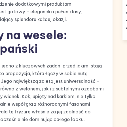
adzenie dodatkowymi produktami
jest gotowy – elegancki i pełen klasy,
dający splendoru każdej okazji.
y na wesele:
zpański
 jedno z kluczowych zadań, przed jakimi stają
to propozycja, która łączy w sobie nutę
. Jego największą zaletą jest uniwersalność –
arówno z welonem, jak i z subtelnymi ozdobami
y wianek. Kok, upięty nad karkiem, nie tylko
idealnie współgra z różnorodnymi fasonami
ala tę fryzurę właśnie za jej zdolność do
nocześnie nie dominując całego looku.