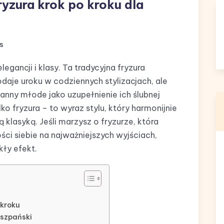
ryzura krok po kroku dla
s
egancji i klasy. Ta tradycyjna fryzura
odaje uroku w codziennych stylizacjach, ale
anny młode jako uzupełnienie ich ślubnej
ylko fryzura – to wyraz stylu, który harmonijnie
lasyką. Jeśli marzysz o fryzurze, która
ści siebie na najważniejszych wyjściach,
kły efekt.
 kroku
iszpański