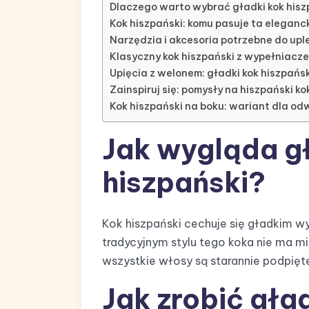
Dlaczego warto wybrać gładki kok hisz
Kok hiszpański: komu pasuje ta eleganc
Narzędzia i akcesoria potrzebne do upl
Klasyczny kok hiszpański z wypełniacze
Upięcia z welonem: gładki kok hiszpańs
Zainspiruj się: pomysły na hiszpański ko
Kok hiszpański na boku: wariant dla o
Jak wygląda g
hiszpański?
Kok hiszpański cechuje się gładkim wy
tradycyjnym stylu tego koka nie ma m
wszystkie włosy są starannie podpięte
Jak zrobić gła