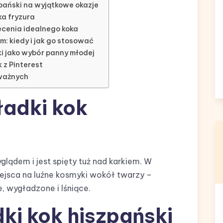
pański na wyjątkowe okazje
ka fryzura
ecenia idealnego koka
m: kiedy i jak go stosować
ki jako wybór panny młodej
k z Pinterest
dważnych
ładki kok
glądem i jest spięty tuż nad karkiem. W
iejsca na luźne kosmyki wokół twarzy –
, wygładzone i lśniące.
dki kok hiszpański