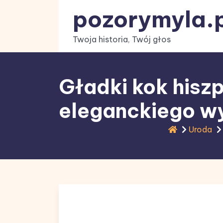
Skip
pozorymyla.p
to
content
Twoja historia, Twój głos
Gładki kok hiszp
eleganckiego w
Uroda