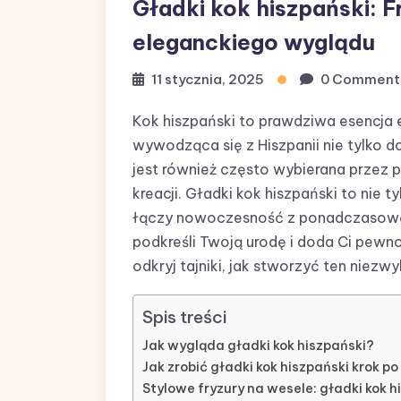
Gładki kok hiszpański: F
eleganckiego wyglądu
11 stycznia, 2025
0 Comment
Kok hiszpański to prawdziwa esencja el
wywodząca się z Hiszpanii nie tylko d
jest również często wybierana przez p
kreacji. Gładki kok hiszpański to nie t
łączy nowoczesność z ponadczasową k
podkreśli Twoją urodę i doda Ci pewno
odkryj tajniki, jak stworzyć ten niezwy
Spis treści
Jak wygląda gładki kok hiszpański?
Jak zrobić gładki kok hiszpański krok po
Stylowe fryzury na wesele: gładki kok h