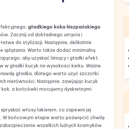
rfekcyjnego,
gładkiego koka hiszpańskiego
ów. Zacznij od dokładnego umycia i
atwe do stylizacji. Następnie, delikatnie
e splątania. Warto także dodać minimalną
ającego, aby uzyskać lśniący i gładki efekt.
w w gładki kucyk na wysokości karku. Ważne
naprawdę gładka, dlatego warto użyć szczotki
ch nierówności. Następnie, zawijając kucyk
ny kok, a końcówki mocujemy dyskretnymi
e spryskać włosy lakierem, co zapewni jej
a. W końcowym etapie warto poświęcić chwilę
, zabezpieczenie wszelkich luźnych kosmyków